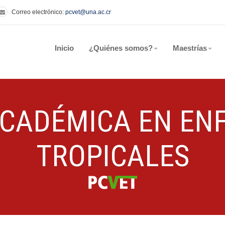
Correo electrónico:
pcvet@una.ac.cr
Inicio
¿Quiénes somos?
Maestrías
ACADÉMICA EN EN
TROPICALES