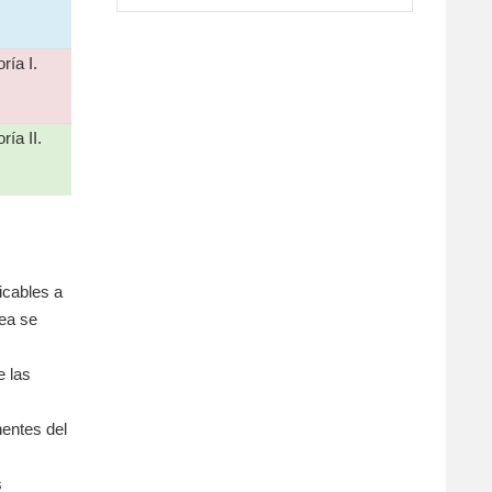
ría I.
ría II.
icables a
rea se
e las
nentes del
s